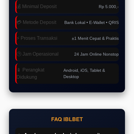
💰 Minimal Deposit
Rp 5.000,-
💳 Metode Deposit
Bank Lokal • E-Wallet • QRIS
⚡ Proses Transaksi
±1 Menit Cepat & Praktis
🕒 Jam Operasional
24 Jam Online Nonstop
📱 Perangkat
Android, iOS, Tablet &
Desktop
Didukung
FAQ IBLBET